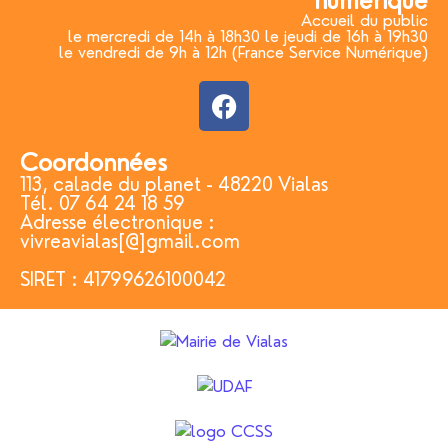
numérique
Accueil du public
le mercredi de 14h à 18h30 le jeudi de 16h à 19h30
le vendredi de 9h à 12h (France Service Numérique)
Coordonnées
113, calade du planet - 48220 Vialas
Tél. 07 64 24 18 59
Adresse électronique :
vivreavialas[@]gmail.com
SIRET : 41799626100042